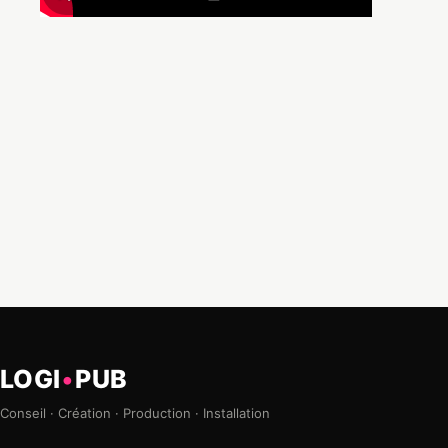
LOGI
•
PUB
Conseil · Création · Production · Installation