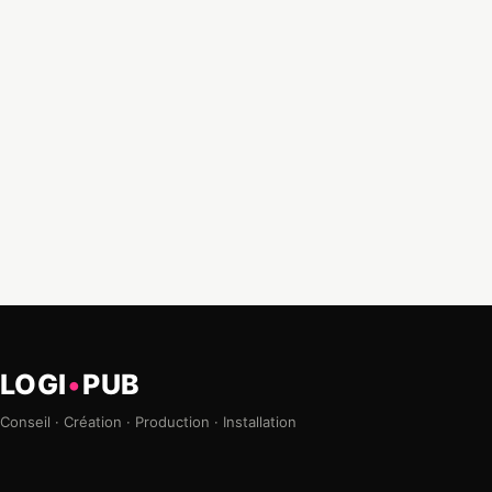
LOGI
•
PUB
Conseil · Création · Production · Installation