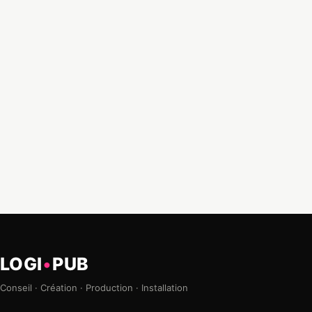
LOGI
•
PUB
Conseil · Création · Production · Installation